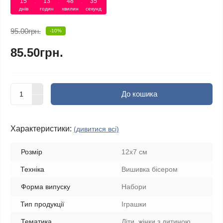
15
:
13
:
48
:
35
днів
годин
хвилин
секунд
95.00грн.
-10%
85.50грн.
До кошика
Характеристики:
(дивитися всі)
Розмір
12х7 см
Техніка
Вишивка бісером
Форма випуску
Набори
Тип продукції
Іграшки
Тематика
Діти, жінки з дитиною,