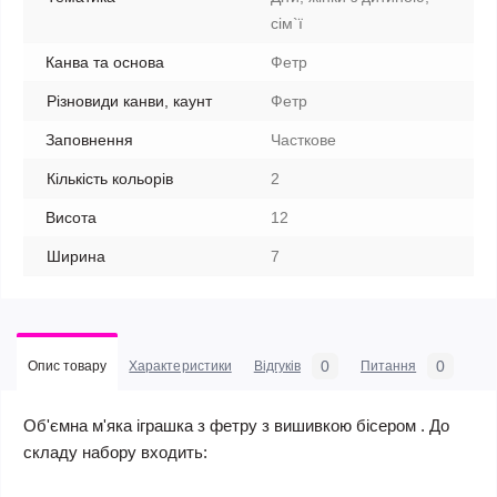
сім`ї
Канва та основа
Фетр
Різновиди канви, каунт
Фетр
Заповнення
Часткове
Кількість кольорів
2
Висота
12
Ширина
7
0
0
Опис товару
Характеристики
Відгуків
Питання
Об'ємна м'яка іграшка з фетру з вишивкою бісером . До
складу набору входить: