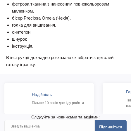
фетрова тканина з нанесеним повнокольоровим
малюнком,
бісер Preciosa Ornela (Чехія),
голка для вишивання,
синтепон,
шнурок
інструкція.
В інструкції докладно розказано як зібрати з деталей
готову іграшку.
Га
Надійність
Ті
Більше 10 років досвіду роботи
ви
Слідкуйте за новинками та акціями:
Підпишіться