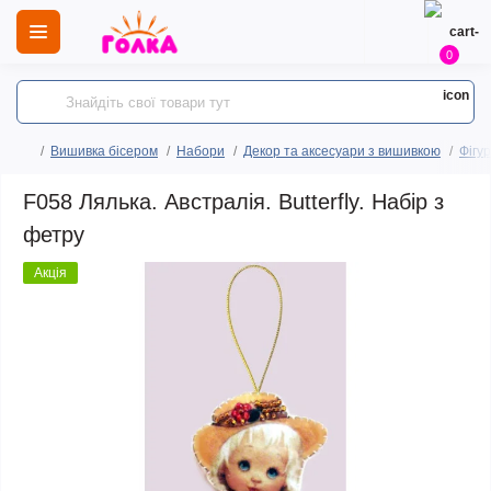
0
Вишивка бісером
Набори
Декор та аксесуари з вишивкою
Фігур
F058 Лялька. Австралія. Butterfly. Набір з
фетру
Акція