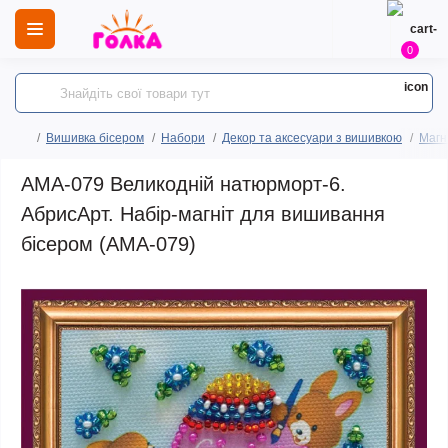
0
Вишивка бісером
Набори
Декор та аксесуари з вишивкою
Магн
AMA-079 Великодній натюрморт-6.
АбрисАрт. Набір-магніт для вишивання
бісером (АМА-079)