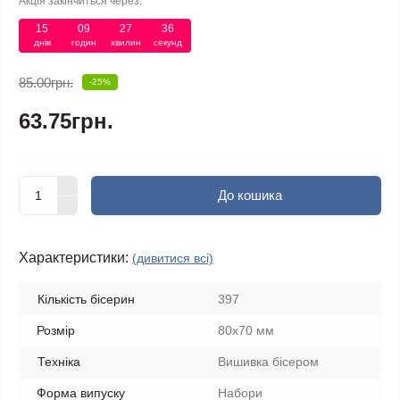
Акція закінчиться через:
15
09
27
36
днів
годин
хвилин
секунд
85.00грн.
-25%
63.75грн.
До кошика
Характеристики:
(дивитися всі)
Кількість бісерин
397
Розмір
80х70 мм
Техніка
Вишивка бісером
Форма випуску
Набори