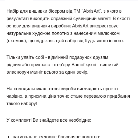
Набір для вишивки бісером від ТМ "AbrisArt", з якого в
результаті виходить справжній сувенірний магніт! В якості
основи для вишивки виробник AbrisArt використовує
натуральне художнє полотно з нанесеним малюнком
(схемою), що відрізняє цей набір від будь-якого іншого.
Тільки уявіть собі - відмінний подарунок друзям і
рідним або прикраса інтер'єру Вашої кухні - вишитий
власноруч магніт всього за один вечір.
На холодильниках готові вироби виглядають просто
чарівно, а приємна ціна точно стане перевагою придбання
такого набору!
У комплекті Ви знайдете все необхідне:
натуральне художнє бавовняне полотно;