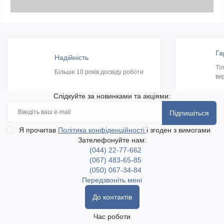
Га
Надійність
Ті
Більше 10 років досвіду роботи
ви
Слідкуйте за новинками та акціями:
Підпишіться
Я прочитав
Політика конфіденційності
і згоден з вимогами
Зателефонуйте нам:
(044) 22-77-662
(067) 483-65-85
(050) 067-34-84
Передзвоніть мені
До контактів
Час роботи