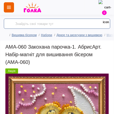
0
Вишивка бісером
Набори
Декор та аксесуари з вишивкою
Магн
AMA-060 Закохана парочка-1. АбрисАрт.
Набір-магніт для вишивання бісером
(АМА-060)
Акція