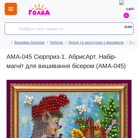
0
Вишивка бісером
Набори
Декор та аксесуари з вишивкою
Магн
AMA-045 Сюрприз-1. АбрисАрт. Набір-
магніт для вишивання бісером (АМА-045)