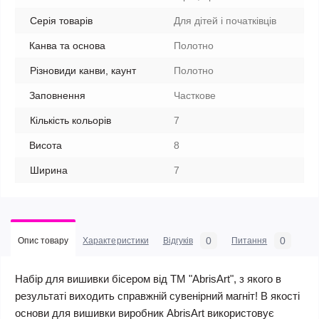
Серія товарів
Для дітей і початківців
Канва та основа
Полотно
Різновиди канви, каунт
Полотно
Заповнення
Часткове
Кількість кольорів
7
Висота
8
Ширина
7
0
0
Опис товару
Характеристики
Відгуків
Питання
Набір для вишивки бісером від ТМ "AbrisArt", з якого в
результаті виходить справжній сувенірний магніт! В якості
основи для вишивки виробник AbrisArt використовує