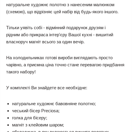
натуральне художнє полотно з нанесеним малюнком
(схемою), що відрізняє цей набір від будь-якого іншого.
Тільки уявіть собі - відмінний подарунок друзям і
рідним або прикраса інтер'єру Вашої кухні - вишитий
власноруч магніт всього за один вечір.
На холодильниках готові вироби виглядають просто
чарівно, а приємна ціна точно стане перевагою придбання
такого набору!
У комплекті Ви знайдете все необхідне:
натуральне художнє бавовняне полотно;
чеський бісер Preciosa;
голка для бісеру;
магніт з клейовим шаром;
обкладинка, в яку вклеюється вишите полотно;