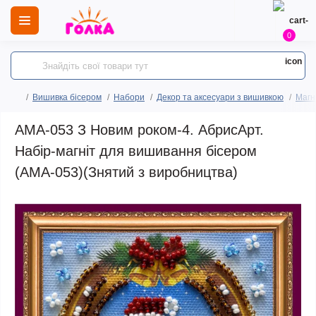
0
Вишивка бісером
Набори
Декор та аксесуари з вишивкою
Магн
AMA-053 З Новим роком-4. АбрисАрт.
Набір-магніт для вишивання бісером
(АМА-053)(Знятий з виробництва)