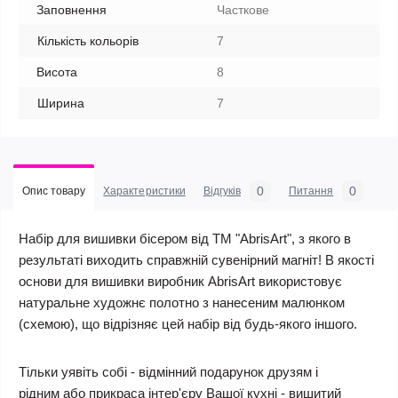
Заповнення
Часткове
Кількість кольорів
7
Висота
8
Ширина
7
0
0
Опис товару
Характеристики
Відгуків
Питання
Набір для вишивки бісером від ТМ "AbrisArt", з якого в
результаті виходить справжній сувенірний магніт! В якості
основи для вишивки виробник AbrisArt використовує
натуральне художнє полотно з нанесеним малюнком
(схемою), що відрізняє цей набір від будь-якого іншого.
Тільки уявіть собі - відмінний подарунок друзям і
рідним або прикраса інтер'єру Вашої кухні - вишитий