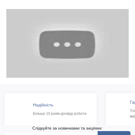
Га
Надійність
Ті
Більше 10 років досвіду роботи
ви
Слідкуйте за новинками та акціями: