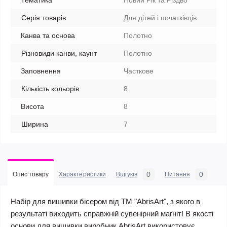
Тематика
Новий Рік та Різдво
Серія товарів
Для дітей і початківців
Канва та основа
Полотно
Різновиди канви, каунт
Полотно
Заповнення
Часткове
Кількість кольорів
8
Висота
8
Ширина
7
0
0
Опис товару
Характеристики
Відгуків
Питання
Набір для вишивки бісером від ТМ "AbrisArt", з якого в
результаті виходить справжній сувенірний магніт! В якості
основи для вишивки виробник AbrisArt використовує