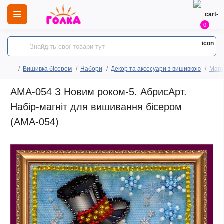
0
Вишивка бісером
Набори
Декор та аксесуари з вишивкою
Магн
AMA-054 З Новим роком-5. АбрисАрт.
Набір-магніт для вишивання бісером
(АМА-054)