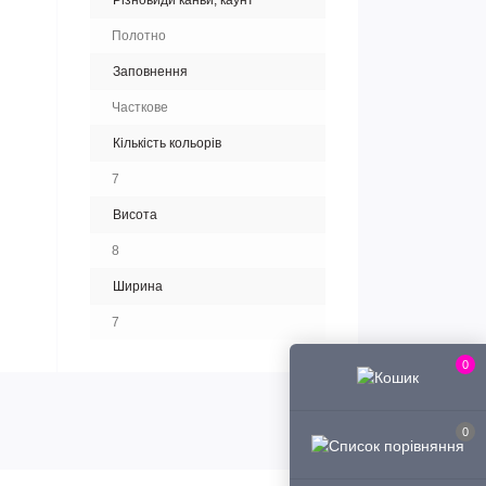
Різновиди канви, каунт
Полотно
Заповнення
Часткове
Кількість кольорів
7
Висота
8
Ширина
7
0
0