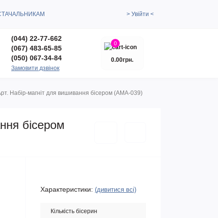
СТАЧАЛЬНИКАМ
> Увійти <
(044) 22-77-662
0
(067) 483-65-85
(050) 067-34-84
0.00грн.
Замовити дзвінок
рт. Набір-магніт для вишивання бісером (АМА-039)
ання бісером
Характеристики:
(дивитися всі)
Кількість бісерин