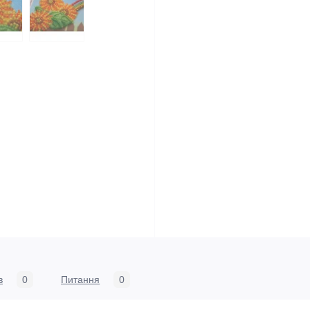
в
0
Питання
0