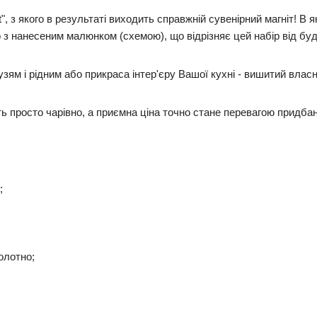
", з якого в результаті виходить справжній сувенірний магніт! В 
з нанесеним малюнком (схемою), що відрізняє цей набір від будь
узям і рідним або прикраса інтер'єру Вашої кухні - вишитий власн
 просто чарівно, а приємна ціна точно стане перевагою придбан
;
олотно;