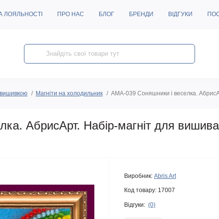
А ЛОЯЛЬНОСТІ
ПРО НАС
БЛОГ
БРЕНДИ
ВІДГУКИ
ПО
з вишивкою
Магніти на холодильник
AMA-039 Соняшники і веселка. АбрисА
лка. АбрисАрт. Набір-магніт для вишив
Виробник:
Abris Art
Код товару:
17007
Відгуки:
(0)