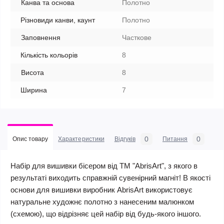
Канва та основа
Полотно
Різновиди канви, каунт
Полотно
Заповнення
Часткове
Кількість кольорів
8
Висота
8
Ширина
7
0
0
Опис товару
Характеристики
Відгуків
Питання
Набір для вишивки бісером від ТМ "AbrisArt", з якого в
результаті виходить справжній сувенірний магніт! В якості
основи для вишивки виробник AbrisArt використовує
натуральне художнє полотно з нанесеним малюнком
(схемою), що відрізняє цей набір від будь-якого іншого.