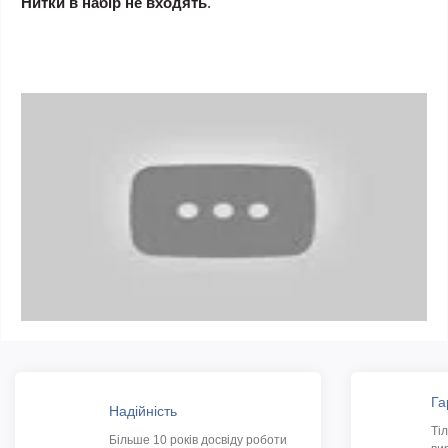
Нитки в набір не входять
.
Га
Надійність
Ті
Більше 10 років досвіду роботи