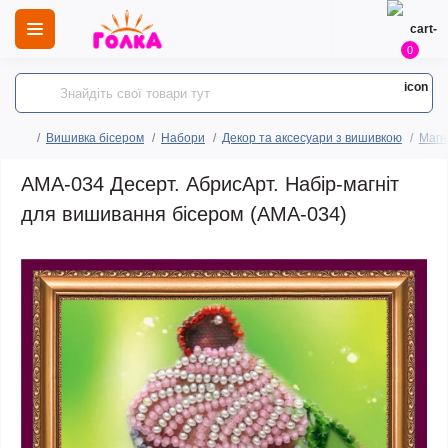
0
Вишивка бісером
Набори
Декор та аксесуари з вишивкою
Магн
AMA-034 Десерт. АбрисАрт. Набір-магніт
для вишивання бісером (АМА-034)