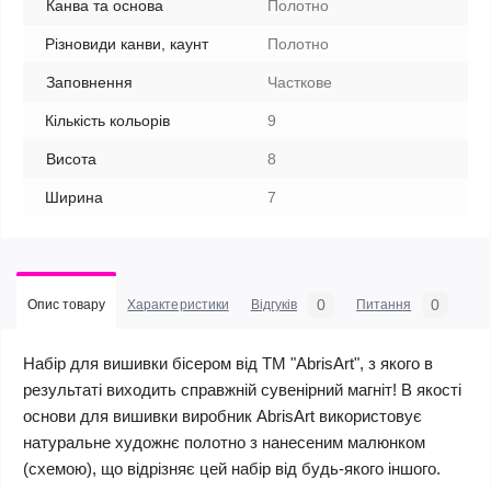
Канва та основа
Полотно
Різновиди канви, каунт
Полотно
Заповнення
Часткове
Кількість кольорів
9
Висота
8
Ширина
7
0
0
Опис товару
Характеристики
Відгуків
Питання
Набір для вишивки бісером від ТМ "AbrisArt", з якого в
результаті виходить справжній сувенірний магніт! В якості
основи для вишивки виробник AbrisArt використовує
натуральне художнє полотно з нанесеним малюнком
(схемою), що відрізняє цей набір від будь-якого іншого.