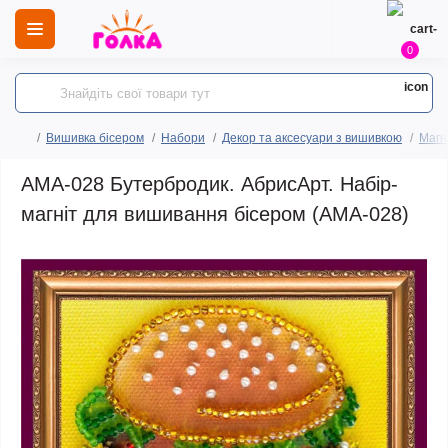
0
Вишивка бісером
Набори
Декор та аксесуари з вишивкою
Магн
AMA-028 Бутербродик. АбрисАрт. Набір-
магніт для вишивання бісером (АМА-028)