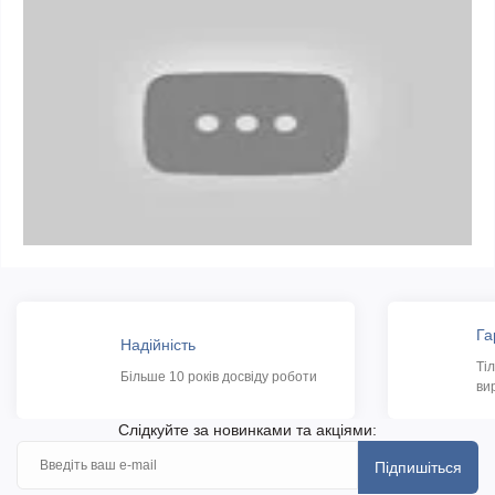
Га
Надійність
Ті
Більше 10 років досвіду роботи
ви
Слідкуйте за новинками та акціями:
Підпишіться