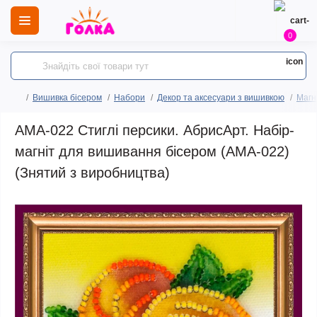
0
Вишивка бісером
Набори
Декор та аксесуари з вишивкою
Магн
AMA-022 Стиглі персики. АбрисАрт. Набір-
магніт для вишивання бісером (АМА-022)
(Знятий з виробництва)