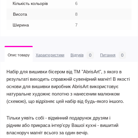
Кількість кольорів
6
Висота
8
Ширина
7
0
0
Опис товару
Характеристики
Відгуків
Питання
Набір для вишивки бісером від ТМ "AbrisArt", з якого в
результаті виходить справжній сувенірний магніт! В якості
основи для вишивки виробник AbrisArt використовує
натуральне художнє полотно з нанесеним малюнком
(схемою), що відрізняє цей набір від будь-якого іншого.
Тільки уявіть собі - відмінний подарунок друзям і
рідним або прикраса інтер'єру Вашої кухні - вишитий
власноруч магніт всього за один вечір.