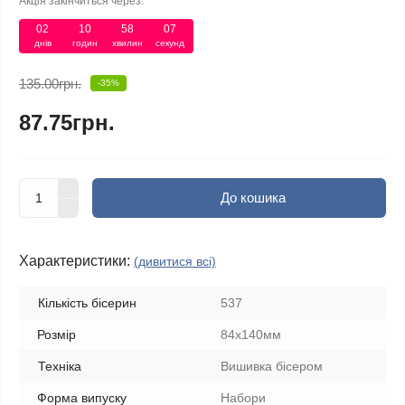
Акція закінчиться через:
02
10
58
07
днів
годин
хвилин
секунд
135.00грн.
-35%
87.75грн.
До кошика
Характеристики:
(дивитися всі)
Кількість бісерин
537
Розмір
84х140мм
Техніка
Вишивка бісером
Форма випуску
Набори