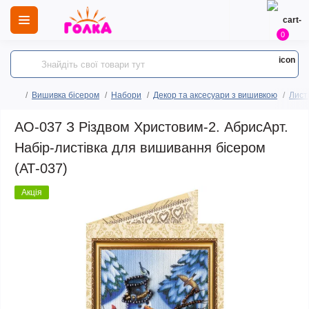
0
Вишивка бісером
Набори
Декор та аксесуари з вишивкою
Лист
AO-037 З Різдвом Христовим-2. АбрисАрт.
Набір-листівка для вишивання бісером
(АТ-037)
Акція