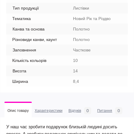
Тип продукції
Листівки
Тематика
Новий Рік та Різдво
Канва та основа
Полотно
Різновиди канви, каунт
Полотно
Заповнення
Часткове
Кількість кольорів
10
Висота
14
Ширина
8,4
0
0
Опис товару
Характеристики
Відгуків
Питання
У наш час зробити подарунок близькій людині досить
просто. А зробити подарунок оригінальним та додати до