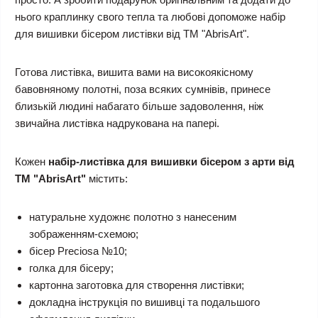
нього краплинку свого тепла та любові допоможе набір
для вишивки бісером листівки від ТМ "AbrisArt".
Готова листівка, вишита вами на високоякісному
бавовняному полотні, поза всяких сумнівів, принесе
близькій людині набагато більше задоволення, ніж
звичайна листівка надрукована на папері.
Кожен
набір-листівка для вишивки бісером з арти від
ТМ "AbrisArt"
містить:
натуральне художнє полотно з нанесеним
зображенням-схемою;
бісер Preciosa №10;
голка для бісеру;
картонна заготовка для створення листівки;
докладна інструкція по вишивці та подальшого