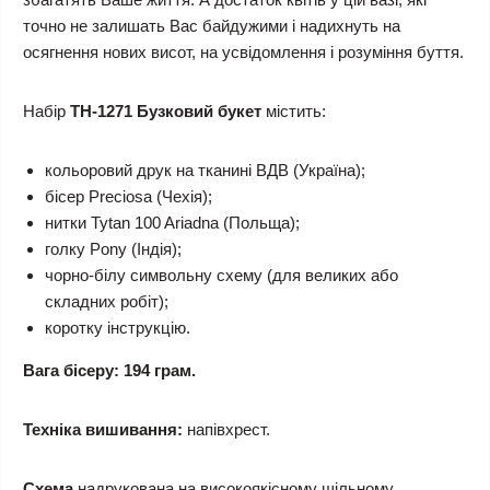
точно не залишать Вас байдужими і надихнуть на
осягнення нових висот, на усвідомлення і розуміння буття.
Набір
ТН-1271 Бузковий букет
містить:
кольоровий друк на тканині ВДВ (Україна);
бісер Preciosa (Чехія);
нитки Tytan 100 Ariadna (Польща);
голку Pony (Індія);
чорно-білу символьну схему (для великих або
складних робіт);
коротку інструкцію.
Вага бісеру: 194 грам.
Техніка вишивання:
напівхрест.
Схема
надрукована на високоякісному щільному