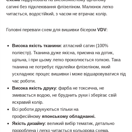
сатині без підклеювання флізеліном. Малюнок легко
читається, водостійкий, з часом не втрачає колір.
Головні переваги схем для вишивки бісером
VDV
:
Висока якість тканини
: атласний сатин (100%
поліестр). Тканина дуже якісна, приємна на дотик,
щільна, і при цьому легко проколюється голкою. Така
тканина не потребує підклейки флізеліном, який
ускладнює процес вишивки і може відшаровуватися під
час роботи.
Висока якість друку
: фарба не токсична, не
змивається водою, не бруднить руки і зберігає свій
яскравий колір.
Всі роботи друкуються тільки на
професійному
японському обладнанні.
Якість дизайну
: великий вибір тематик, детально
пророблена і легко читається кольорова схема,