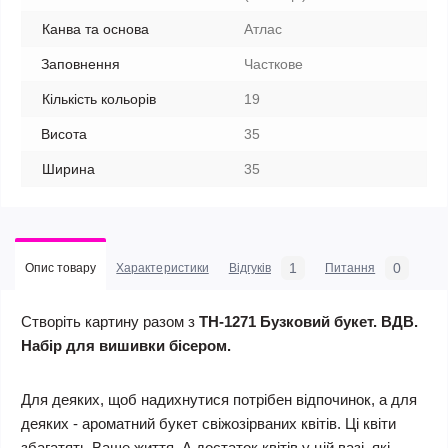
Канва та основа
Атлас
Заповнення
Часткове
Кількість кольорів
19
Висота
35
Ширина
35
1
0
Опис товару
Характеристики
Відгуків
Питання
Створіть картину разом з
ТН-1271 Бузковий букет. ВДВ.
Набір для вишивки бісером.
Для деяких, щоб надихнутися потрібен відпочинок, а для
деяких - ароматний букет свіжозірваних квітів. Ці квіти
збагатять Ваше життя. А достаток квітів у цій вазі, які