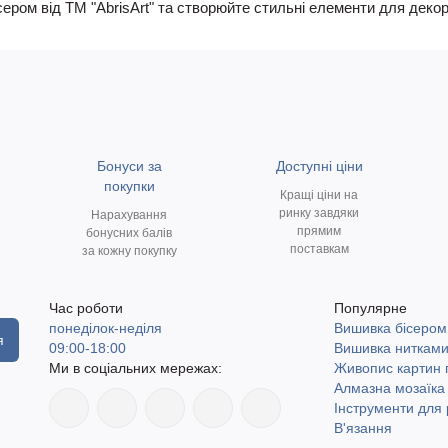
ром від ТМ "AbrisArt" та створюйте стильні елементи для декору
Бонуси за
Доступні ціни
покупки
Кращі ціни на
ринку завдяки
Нарахування
прямим
бонусних балів
поставкам
за кожну покупку
Час роботи
Популярне
понеділок-неділя
Вишивка бісером
я
09:00-18:00
Вишивка ниткам
Ми в соціальних мережах:
Живопис картин
Алмазна мозаїка
Інструменти для 
В'язання