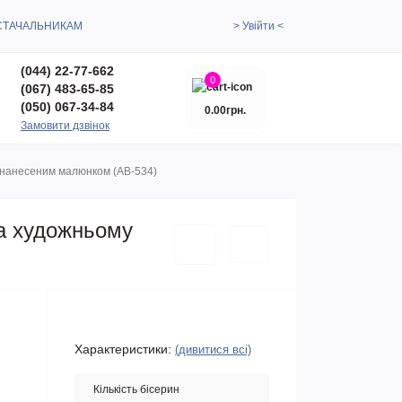
СТАЧАЛЬНИКАМ
> Увійти <
(044) 22-77-662
0
(067) 483-65-85
(050) 067-34-84
0.00грн.
Замовити дзвінок
з нанесеним малюнком (АВ-534)
на художньому
Характеристики:
(дивитися всі)
Кількість бісерин