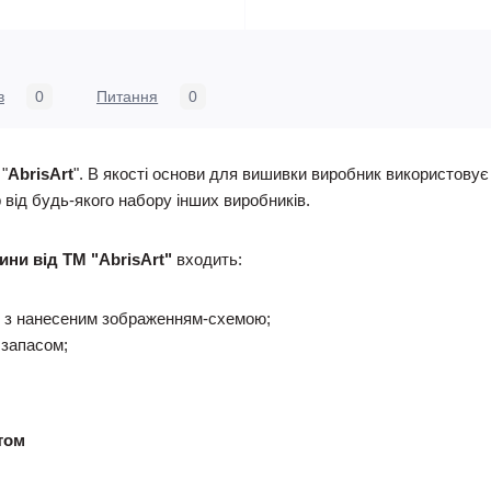
в
0
Питання
0
"
AbrisArt
". В якості основи для вишивки виробник використову
 від будь-якого набору інших виробників.
ини від ТМ "AbrisArt"
входить:
 з нанесеним зображенням-схемою;
 запасом;
том