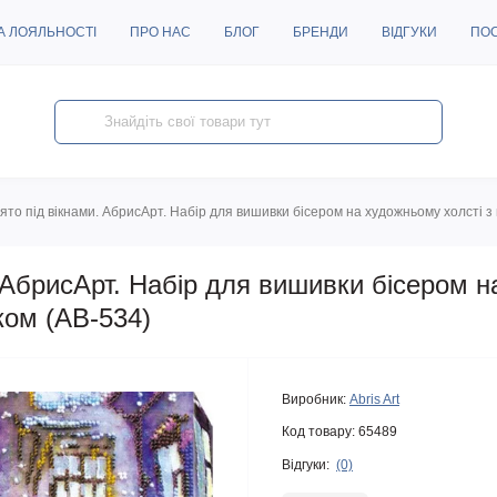
А ЛОЯЛЬНОСТІ
ПРО НАС
БЛОГ
БРЕНДИ
ВІДГУКИ
ПО
ято під вікнами. АбрисАрт. Набір для вишивки бісером на художньому холсті 
 АбрисАрт. Набір для вишивки бісером 
ком (АВ-534)
Виробник:
Abris Art
Код товару:
65489
Відгуки:
(0)