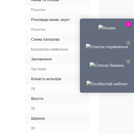
Канва та основа
Полотно
Різновиди канви, каунт
0
Полотно
Схема паперова
0
Кольорова символьна
Заповнення
0
Часткове
Кількість кольорів
28
Висота
30
Ширина
30