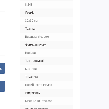
8 248
Розмір
30х30 см
Техніка
Вишивка бісером
Форма випуску
Набори
Тип продукції
а
Картини
Тематика
Новий Рік та Різдво
Вид бісеру
Бісер №10 Preciosa