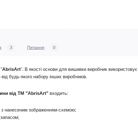
в
3
Питання
0
"
AbrisArt
". В якості основи для вишивки виробник використову
 від будь-якого набору інших виробників.
ини від ТМ "AbrisArt"
входить:
 з нанесеним зображенням-схемою;
 запасом;