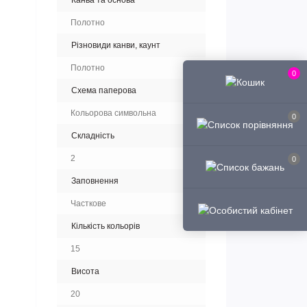
Канва та основа
Полотно
Різновиди канви, каунт
Полотно
0
Схема паперова
Кольорова символьна
0
Складність
2
0
Заповнення
Часткове
Кількість кольорів
15
Висота
20