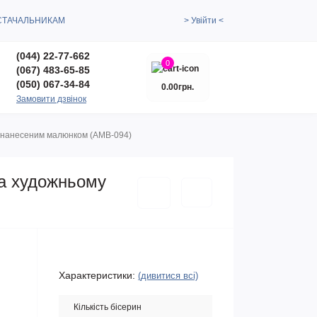
СТАЧАЛЬНИКАМ
> Увійти <
(044) 22-77-662
0
(067) 483-65-85
(050) 067-34-84
0.00грн.
Замовити дзвінок
 з нанесеним малюнком (АМВ-094)
на художньому
Характеристики:
(дивитися всі)
Кількість бісерин