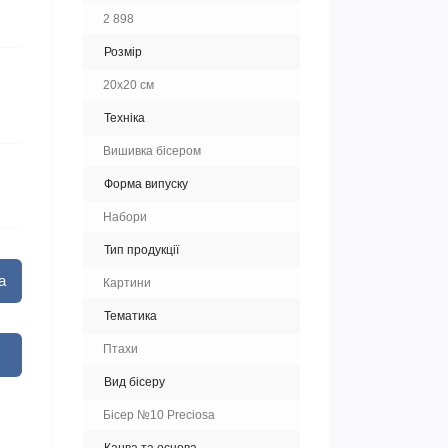
2 898
Розмір
20x20 см
Техніка
Вишивка бісером
Форма випуску
Набори
Тип продукції
а
Картини
Тематика
Птахи
Вид бісеру
Бісер №10 Preciosa