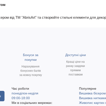
том
ром від ТМ "AbrisArt" та створюйте стильні елементи для декору
Бонуси за
Доступні ціни
покупки
Кращі ціни на
ринку завдяки
Нарахування
прямим
бонусних балів
поставкам
за кожну покупку
Час роботи
Популярне
понеділок-неділя
Вишивка бісером
я
09:00-18:00
Вишивка ниткам
Ми в соціальних мережах:
Живопис картин