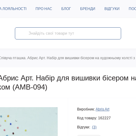
А ЛОЯЛЬНОСТІ
ПРО НАС
БЛОГ
БРЕНДИ
ВІДГУКИ
ПО
півуча пташка. Абрис Арт. Набір для вишивки бісером на художньому холсті
Абрис Арт. Набір для вишивки бісером 
ком (АМВ-094)
Виробник:
Abris Art
Код товару:
162227
Відгуки:
(3)