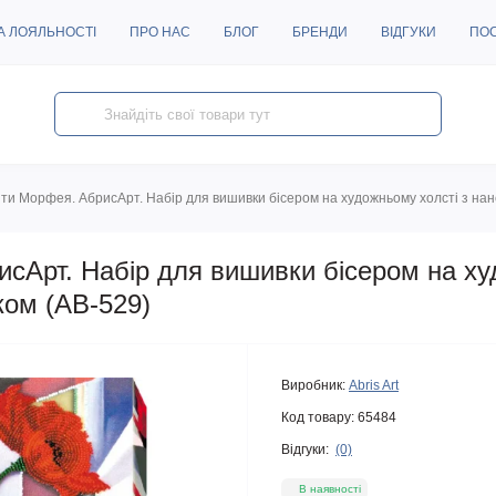
А ЛОЯЛЬНОСТІ
ПРО НАС
БЛОГ
БРЕНДИ
ВІДГУКИ
ПО
іти Морфея. АбрисАрт. Набір для вишивки бісером на художньому холсті з на
исАрт. Набір для вишивки бісером на х
ком (АВ-529)
Виробник:
Abris Art
Код товару:
65484
Відгуки:
(0)
В наявності