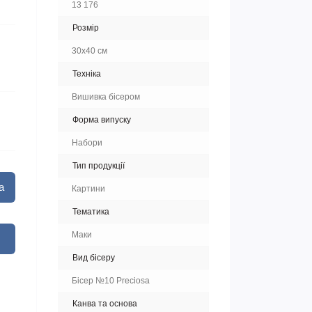
13 176
Розмір
30х40 см
Техніка
Вишивка бісером
Форма випуску
Набори
Тип продукції
а
Картини
Тематика
Маки
Вид бісеру
Бісер №10 Preciosa
Канва та основа