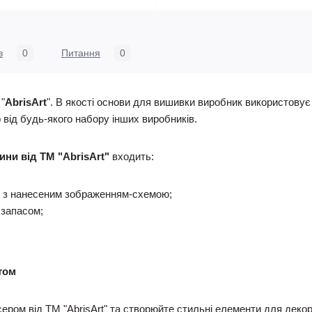
в
0
Питання
0
"
AbrisArt
". В якості основи для вишивки виробник використову
 від будь-якого набору інших виробників.
ини від ТМ "AbrisArt"
входить:
 з нанесеним зображенням-схемою;
 запасом;
том
ром від ТМ "AbrisArt" та створюйте стильні елементи для декору