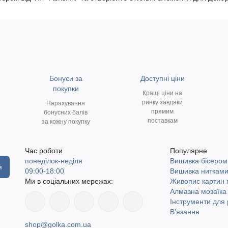
Бонуси за
Доступні ціни
покупки
Кращі ціни на
ринку завдяки
Нарахування
прямим
бонусних балів
поставкам
за кожну покупку
Час роботи
Популярне
понеділок-неділя
Вишивка бісером
я
09:00-18:00
Вишивка ниткам
Ми в соціальних мережах:
Живопис картин
Алмазна мозаїка
Інструменти для 
В'язання
shop@golka.com.ua