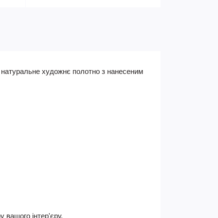
є натуральне художнє полотно з нанесеним
 вашого інтер'єру.