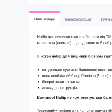
Опис товару
Характеристики
Відгукі
Набір для вишивки картини бісером від ТМ 
малюнком (схемою), що відрізняє цей набір
У кожен
набір для вишивки бісером карт
натуральне художнє бавовняне полотно
весь необхідний бісер Preciosa (Чехія) з
бісерні голки та нитка;
докладна інструкція.
Важливо! Набір не комплектується баге
Замовляйте набори для вишивки картин бісе