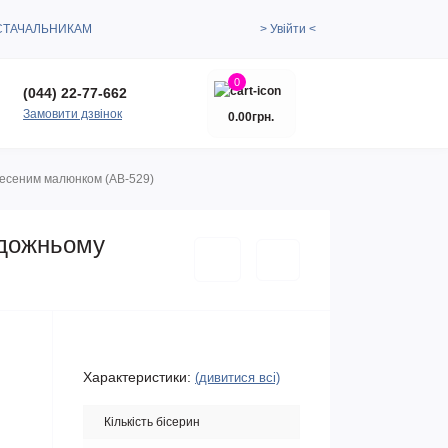
СТАЧАЛЬНИКАМ
> Увійти <
0
(044) 22-77-662
Замовити дзвінок
0.00грн.
несеним малюнком (АВ-529)
удожньому
Характеристики:
(дивитися всі)
Кількість бісерин