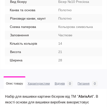
Вид бісеру
Бісер №10 Preciosa
Канва та основа
Полотно
Різновиди канви, каунт
Полотно
Схема паперова
Кольорова символьна
Заповнення
Часткове
Кількість кольорів
14
Висота
21
Ширина
28
0
0
Опис товару
Характеристики
Відгуків
Питання
Набір для вишивки картини бісером від ТМ "
AbrisArt
". В
якості основи для вишивки виробник використовує