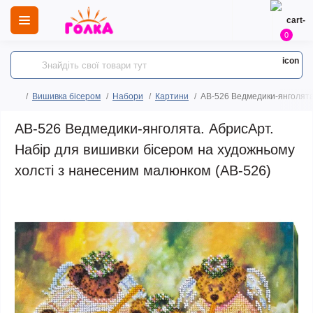
0
Вишивка бісером
Набори
Картини
AB-526 Ведмедики-янголята
AB-526 Ведмедики-янголята. АбрисАрт.
Набір для вишивки бісером на художньому
холсті з нанесеним малюнком (АВ-526)