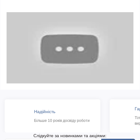
Га
Надійність
Ті
Більше 10 років досвіду роботи
ви
Слідкуйте за новинками та акціями: