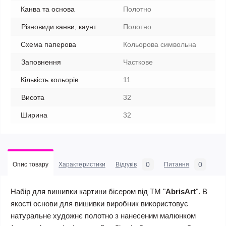
Канва та основа
Полотно
Різновиди канви, каунт
Полотно
Схема паперова
Кольорова символьна
Заповнення
Часткове
Кількість кольорів
11
Висота
32
Ширина
32
0
0
Опис товару
Характеристики
Відгуків
Питання
Набір для вишивки картини бісером від ТМ "
AbrisArt
". В
якості основи для вишивки виробник використовує
натуральне художнє полотно з нанесеним малюнком