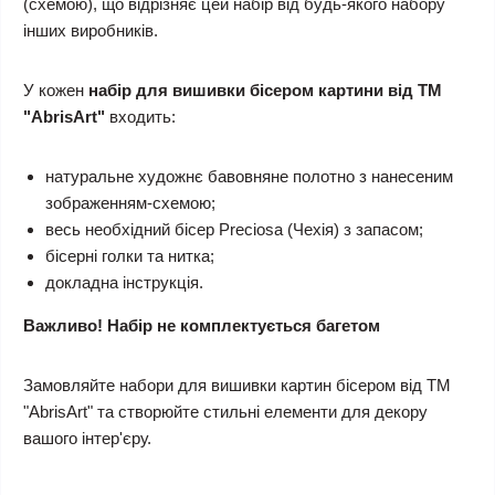
(схемою), що відрізняє цей набір від будь-якого набору
інших виробників.
У кожен
набір для вишивки бісером картини від ТМ
"AbrisArt"
входить:
натуральне художнє бавовняне полотно з нанесеним
зображенням-схемою;
весь необхідний бісер Preciosa (Чехія) з запасом;
бісерні голки та нитка;
докладна інструкція.
Важливо! Набір не комплектується багетом
Замовляйте набори для вишивки картин бісером від ТМ
"AbrisArt" та створюйте стильні елементи для декору
вашого інтер'єру.