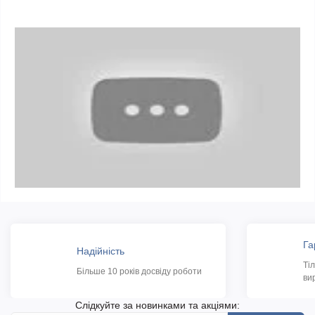
Га
Надійність
Ті
Більше 10 років досвіду роботи
ви
Слідкуйте за новинками та акціями: