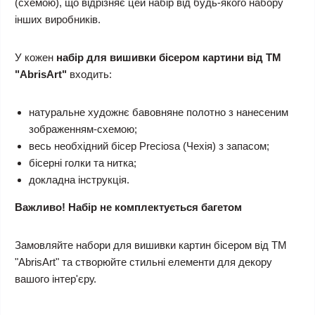
(схемою), що відрізняє цей набір від будь-якого набору
інших виробників.
У кожен
набір для вишивки бісером картини від ТМ
"AbrisArt"
входить:
натуральне художнє бавовняне полотно з нанесеним
зображенням-схемою;
весь необхідний бісер Preciosa (Чехія) з запасом;
бісерні голки та нитка;
докладна інструкція.
Важливо! Набір не комплектується багетом
Замовляйте набори для вишивки картин бісером від ТМ
"AbrisArt" та створюйте стильні елементи для декору
вашого інтер'єру.