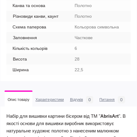
Канва та основа
Полотно
Різновиди канви, каунт
Полотно
Схема паперова
Кольорова символьна
Заповнення
Часткове
Кількість кольорів
6
Висота
28
Ширина
22,5
0
0
Опис товару
Характеристики
Відгуків
Питання
Набір для вишивки картини бісером від ТМ "
AbrisArt
". В
якості основи для вишивки виробник використовує
натуральне художнє полотно з нанесеним малюнком