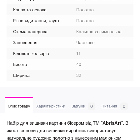
Канва та основа
Полотно
Різновиди канви, каунт
Полотно
Схема паперова
Кольорова символьна
Заповнення
Часткове
Кількість кольорів
11
Висота
40
Ширина
32
0
0
Опис товару
Характеристики
Відгуків
Питання
Набір для вишивки картини бісером від ТМ "
AbrisArt
". В
якості основи для вишивки виробник використовує
натуральне художнє полотно з нанесеним малюнком