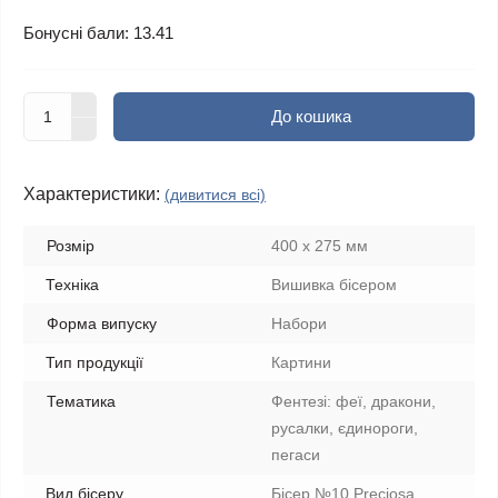
Бонусні бали: 13.41
До кошика
Характеристики:
(дивитися всі)
Розмір
400 х 275 мм
Техніка
Вишивка бісером
Форма випуску
Набори
Тип продукції
Картини
Тематика
Фентезі: феї, дракони,
русалки, єдинороги,
пегаси
Вид бісеру
Бісер №10 Preciosa