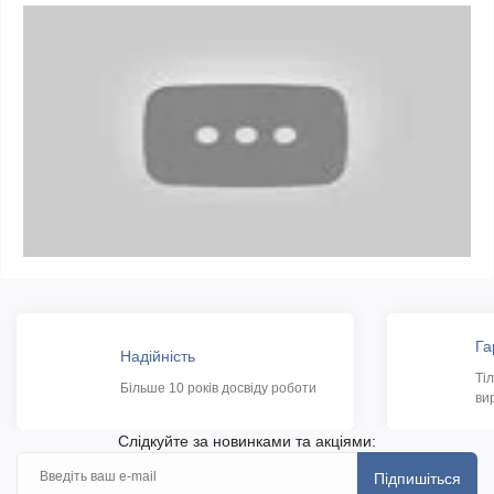
Га
Надійність
Ті
Більше 10 років досвіду роботи
ви
Слідкуйте за новинками та акціями:
Підпишіться