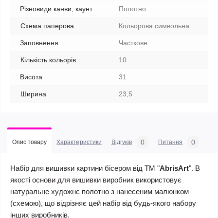
Різновиди канви, каунт
Полотно
Схема паперова
Кольорова символьна
Заповнення
Часткове
Кількість кольорів
10
Висота
31
Ширина
23,5
0
0
Опис товару
Характеристики
Відгуків
Питання
Набір для вишивки картини бісером від ТМ "
AbrisArt
". В
якості основи для вишивки виробник використовує
натуральне художнє полотно з нанесеним малюнком
(схемою), що відрізняє цей набір від будь-якого набору
інших виробників.