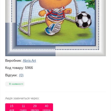
Виробник:
Abris Art
Код товару:
5966
Відгуки:
(0)
В наявності
Акція закінчиться через:
15
11
29
40
днів
годин
хвилин
секунд