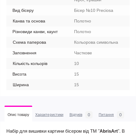
Вид бісеру
Бісер №10 Preciosa
Канва та основа
Полотно
Різновиди канви, каунт
Полотно
Схема паперова
Кольорова символьна
Заповнення
Часткове
Кількість кольорів
10
Висота
15
Ширина
15
0
0
Опис товару
Характеристики
Відгуків
Питання
Набір для вишивки картини бісером від ТМ "
AbrisArt
". В