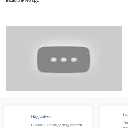
вашого інтер'єру.
Га
Надійність
Ті
Більше 10 років досвіду роботи
ви