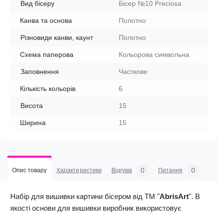
Вид бісеру
Бісер №10 Preciosa
Канва та основа
Полотно
Різновиди канви, каунт
Полотно
Схема паперова
Кольорова символьна
Заповнення
Часткове
Кількість кольорів
6
Висота
15
Ширина
15
0
0
Опис товару
Характеристики
Відгуків
Питання
Набір для вишивки картини бісером від ТМ "
AbrisArt
". В
якості основи для вишивки виробник використовує