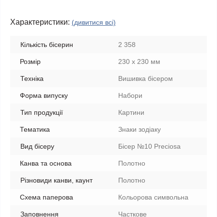
Характеристики:
(дивитися всі)
Кількість бісерин
2 358
Розмір
230 х 230 мм
Техніка
Вишивка бісером
Форма випуску
Набори
Тип продукції
Картини
Тематика
Знаки зодіаку
Вид бісеру
Бісер №10 Preciosa
Канва та основа
Полотно
Різновиди канви, каунт
Полотно
Схема паперова
Кольорова символьна
Заповнення
Часткове