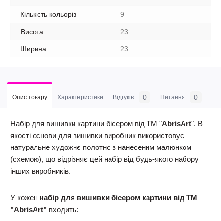
Кількість кольорів
9
Висота
23
Ширина
23
0
0
Опис товару
Характеристики
Відгуків
Питання
Набір для вишивки картини бісером від ТМ "
AbrisArt
". В
якості основи для вишивки виробник використовує
натуральне художнє полотно з нанесеним малюнком
(схемою), що відрізняє цей набір від будь-якого набору
інших виробників.
У кожен
набір для вишивки бісером картини від ТМ
"AbrisArt"
входить: