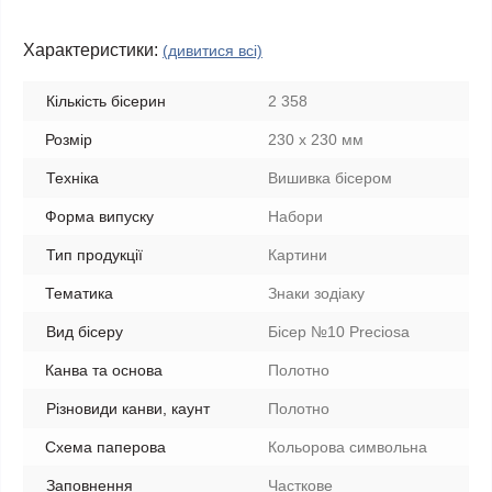
Характеристики:
(дивитися всі)
Кількість бісерин
2 358
Розмір
230 х 230 мм
Техніка
Вишивка бісером
Форма випуску
Набори
Тип продукції
Картини
Тематика
Знаки зодіаку
Вид бісеру
Бісер №10 Preciosa
Канва та основа
Полотно
Різновиди канви, каунт
Полотно
Схема паперова
Кольорова символьна
Заповнення
Часткове