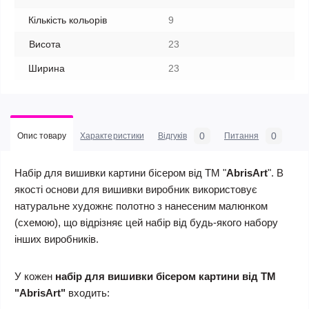
Кількість кольорів
9
Висота
23
Ширина
23
0
0
Опис товару
Характеристики
Відгуків
Питання
Набір для вишивки картини бісером від ТМ "
AbrisArt
". В
якості основи для вишивки виробник використовує
натуральне художнє полотно з нанесеним малюнком
(схемою), що відрізняє цей набір від будь-якого набору
інших виробників.
У кожен
набір для вишивки бісером картини від ТМ
"AbrisArt"
входить: