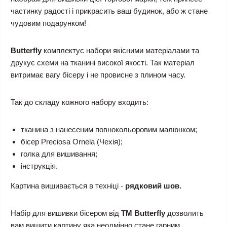
частинку радості і прикрасить ваш будинок, або ж стане
чудовим подарунком!
Butterfly
комплектує набори якісними матеріалами та
друкує схеми на тканині високої якості. Так матеріал
витримає вагу бісеру і не провисне з плином часу.
Так до складу кожного набору входить:
тканина з нанесеним повнокольоровим малюнком;
бісер Preciosa Ornela (Чехія);
голка для вишивання;
інструкція.
Картина вишивається в техніці -
рядковий шов.
Набір для вишивки бісером
від
ТМ Butterfly
дозволить
вам вишити картину яка неодмінно стане гарним