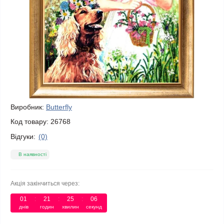
Виробник:
Butterfly
Код товару:
26768
Відгуки:
(0)
В наявності
Акція закінчиться через:
01
:
21
:
25
:
06
днів
годин
хвилин
секунд