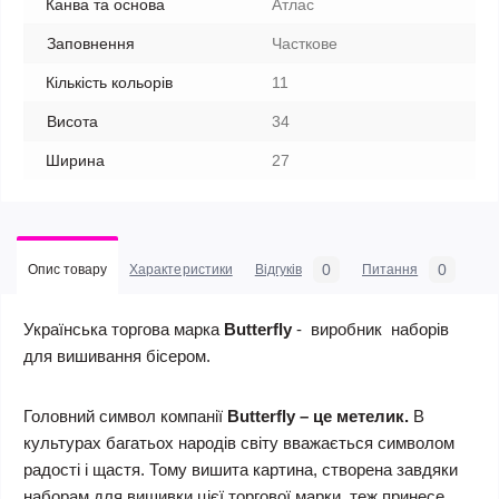
Канва та основа
Атлас
Заповнення
Часткове
Кількість кольорів
11
Висота
34
Ширина
27
0
0
Опис товару
Характеристики
Відгуків
Питання
Українська торгова марка
Butterfly
- виробник наборів
для вишивання бісером.
Головний символ компанії
Butterfly
–
це метелик
.
В
культурах багатьох народів світу вважається символом
радості і щастя. Тому вишита картина, створена завдяки
наборам для вишивки цієї торгової марки, теж принесе