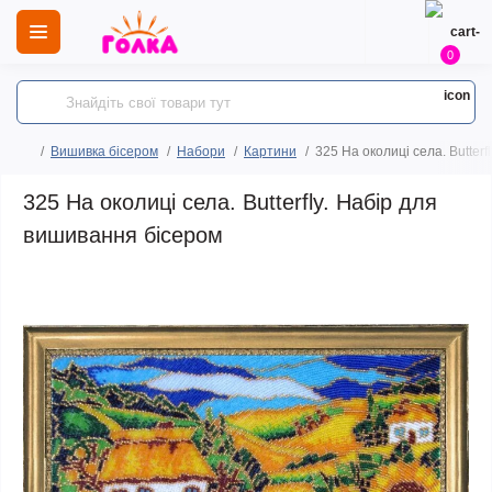
0
Вишивка бісером
Набори
Картини
325 На околиці села. Butter
325 На околиці села. Butterfly. Набір для
вишивання бісером