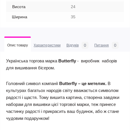
Висота
24
Ширина
35
0
0
Опис товару
Характеристики
Відгуків
Питання
Українська торгова марка
Butterfly
- виробник наборів
для вишивання бісером.
Головний символ компанії
Butterfly
–
це метелик
.
В
культурах багатьох народів світу вважається символом
радості і щастя. Тому вишита картина, створена завдяки
наборам для вишивки цієї торгової марки, теж принесе
частинку радості і прикрасить ваш будинок, або ж стане
чудовим подарунком!