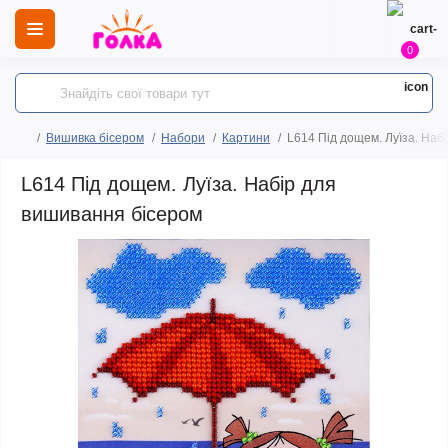
0
Вишивка бісером
Набори
Картини
L614 Під дощем. Луїза. Наб
L614 Під дощем. Луїза. Набір для
вишивання бісером