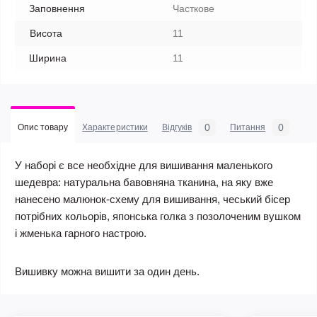
Заповнення
Часткове
Висота
11
Ширина
11
0
0
Опис товару
Характеристики
Відгуків
Питання
У наборі є все необхідне для вишивання маленького
шедевра: натуральна бавовняна тканина, на яку вже
нанесено малюнок-схему для вишивання, чеський бісер
потрібних кольорів, японська голка з позолоченим вушком
і жменька гарного настрою.
Вишивку можна вишити за один день.