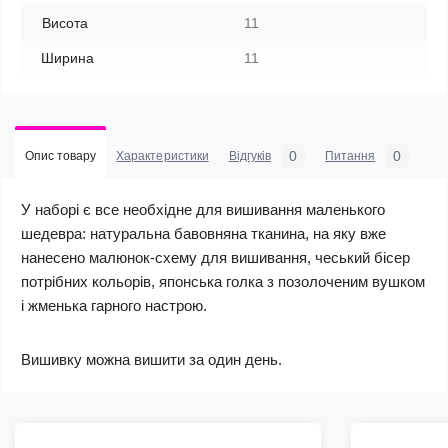
Висота
11
Ширина
11
0
0
Опис товару
Характеристики
Відгуків
Питання
У наборі є все необхідне для вишивання маленького
шедевра: натуральна бавовняна тканина, на яку вже
нанесено малюнок-схему для вишивання, чеський бісер
потрібних кольорів, японська голка з позолоченим вушком
і жменька гарного настрою.
Вишивку можна вишити за один день.