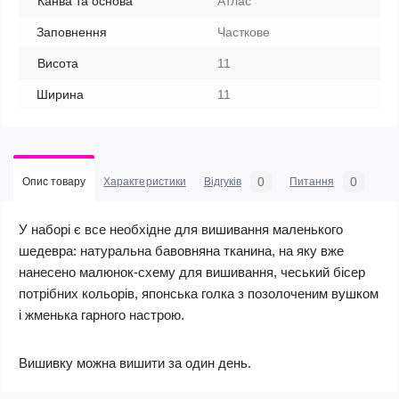
Канва та основа
Атлас
Заповнення
Часткове
Висота
11
Ширина
11
0
0
Опис товару
Характеристики
Відгуків
Питання
У наборі є все необхідне для вишивання маленького
шедевра: натуральна бавовняна тканина, на яку вже
нанесено малюнок-схему для вишивання, чеський бісер
потрібних кольорів, японська голка з позолоченим вушком
і жменька гарного настрою.
Вишивку можна вишити за один день.