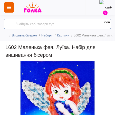
0
Вишивка бісером
Набори
Картини
L602 Маленька фея. Луїза. 
L602 Маленька фея. Луїза. Набір для
вишивання бісером