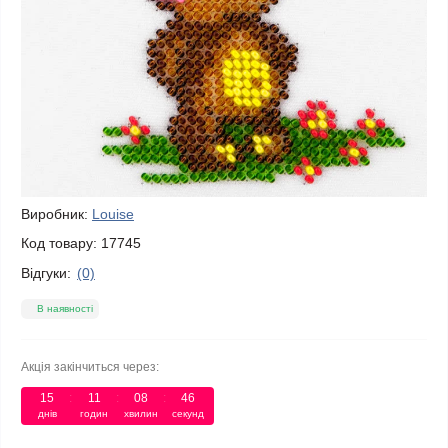
Виробник:
Louise
Код товару:
17745
Відгуки:
(0)
В наявності
Акція закінчиться через:
15
:
11
:
08
:
46
днів
годин
хвилин
секунд