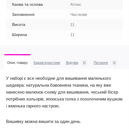
Канва та основа
Атлас
Заповнення
Часткове
Висота
11
Ширина
11
0
0
Опис товару
Характеристики
Відгуків
Питання
У наборі є все необхідне для вишивання маленького
шедевра: натуральна бавовняна тканина, на яку вже
нанесено малюнок-схему для вишивання, чеський бісер
потрібних кольорів, японська голка з позолоченим вушком
і жменька гарного настрою.
Вишивку можна вишити за один день.