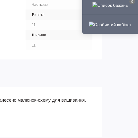
0
Часткове
Висота
11
Ширина
11
 нанесено малюнок-схему для вишивання,