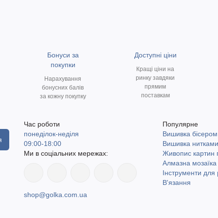
Бонуси за
Доступні ціни
покупки
Кращі ціни на
ринку завдяки
Нарахування
прямим
бонусних балів
поставкам
за кожну покупку
Час роботи
Популярне
понеділок-неділя
Вишивка бісером
я
09:00-18:00
Вишивка ниткам
Ми в соціальних мережах:
Живопис картин
Алмазна мозаїка
Інструменти для 
В'язання
shop@golka.com.ua