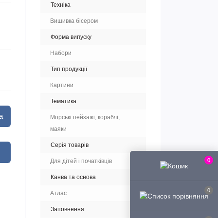
Техніка
Вишивка бісером
Форма випуску
Набори
Тип продукції
Картини
Тематика
а
Морські пейзажі, кораблі,
маяки
Серія товарів
0
Для дітей і початківців
Канва та основа
0
Атлас
Заповнення