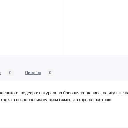
в
0
Питання
0
аленького шедевра: натуральна бавовняна тканина, на яку вже
а голка з позолоченим вушком і жменька гарного настрою.