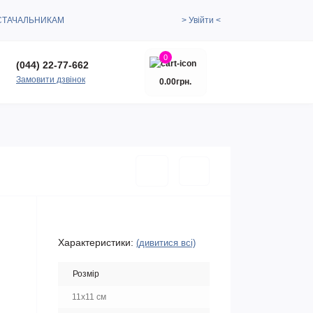
СТАЧАЛЬНИКАМ
> Увійти <
0
(044) 22-77-662
Замовити дзвінок
0.00грн.
Характеристики:
(дивитися всі)
Розмір
11х11 см