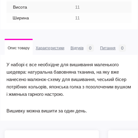
Висота
11
Ширина
11
0
0
Опис товару
Характеристики
Відгуків
Питання
У наборі є все необхідне для вишивання маленького
шедевра: натуральна бавовняна тканина, на яку вже
нанесено малюнок-схему для вишивання, чеський бісер
потрібних кольорів, японська голка з позолоченим вушком
і жменька гарного настрою.
Вишивку можна вишити за один день.