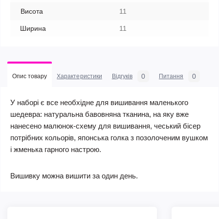
Висота
11
Ширина
11
0
0
Опис товару
Характеристики
Відгуків
Питання
У наборі є все необхідне для вишивання маленького
шедевра: натуральна бавовняна тканина, на яку вже
нанесено малюнок-схему для вишивання, чеський бісер
потрібних кольорів, японська голка з позолоченим вушком
і жменька гарного настрою.
Вишивку можна вишити за один день.