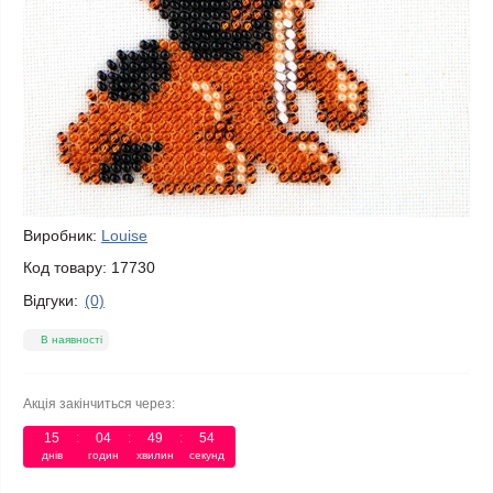
Виробник:
Louise
Код товару:
17730
Відгуки:
(0)
В наявності
Акція закінчиться через:
15
:
04
:
49
:
54
днів
годин
хвилин
секунд