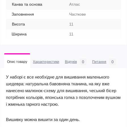
Канва та основа
Атлас
Заповнення
Часткове
Висота
11
Ширина
11
0
0
Опис товару
Характеристики
Відгуків
Питання
У наборі є все необхідне для вишивання маленького
шедевра: натуральна бавовняна тканина, на яку вже
нанесено малюнок-схему для вишивання, чеський бісер
потрібних кольорів, японська голка з позолоченим вушком
і жменька гарного настрою.
Вишивку можна вишити за один день.