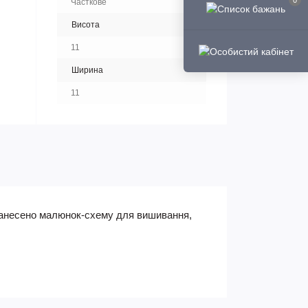
0
Часткове
Висота
11
Ширина
11
 нанесено малюнок-схему для вишивання,