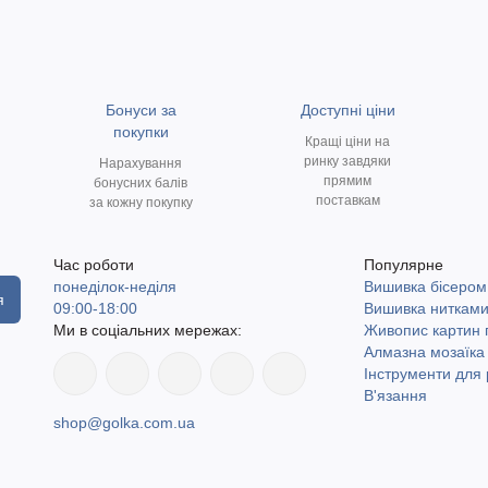
Бонуси за
Доступні ціни
покупки
Кращі ціни на
ринку завдяки
Нарахування
прямим
бонусних балів
поставкам
за кожну покупку
Час роботи
Популярне
понеділок-неділя
Вишивка бісером
я
09:00-18:00
Вишивка ниткам
Ми в соціальних мережах:
Живопис картин
Алмазна мозаїка
Інструменти для 
В'язання
shop@golka.com.ua