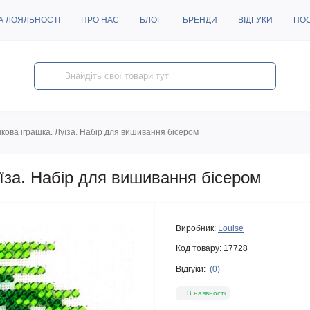
А ЛОЯЛЬНОСТІ
ПРО НАС
БЛОГ
БРЕНДИ
ВІДГУКИ
ПО
кова іграшка. Луїза. Набір для вишивання бісером
їза. Набір для вишивання бісером
Виробник:
Louise
Код товару:
17728
Відгуки:
(0)
В наявності