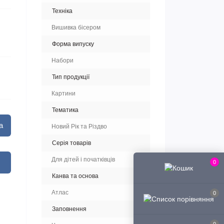
Техніка
Вишивка бісером
Форма випуску
Набори
Тип продукції
Картини
Тематика
а
Новий Рік та Різдво
Серія товарів
Для дітей і початківців
0
Канва та основа
Атлас
0
Заповнення