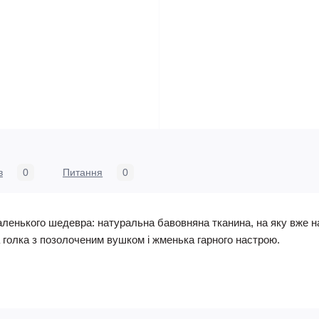
в
0
Питання
0
аленького шедевра: натуральна бавовняна тканина, на яку вже
а голка з позолоченим вушком і жменька гарного настрою.