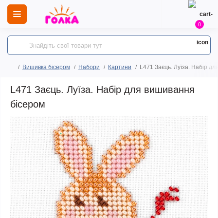
0
Вишивка бісером
Набори
Картини
L471 Заєць. Луїза. Набір д
L471 Заєць. Луїза. Набір для вишивання
бісером