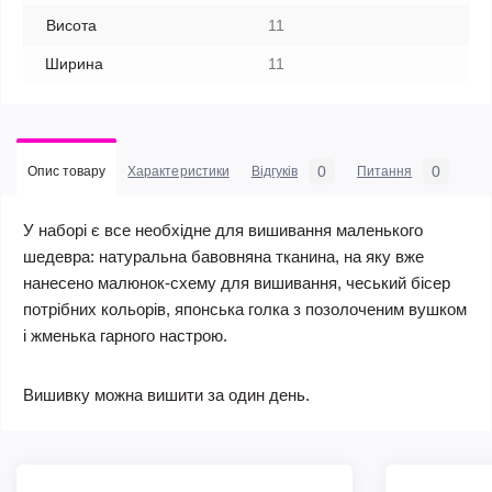
Висота
11
Ширина
11
0
0
Опис товару
Характеристики
Відгуків
Питання
У наборі є все необхідне для вишивання маленького
шедевра: натуральна бавовняна тканина, на яку вже
нанесено малюнок-схему для вишивання, чеський бісер
потрібних кольорів, японська голка з позолоченим вушком
і жменька гарного настрою.
Вишивку можна вишити за один день.