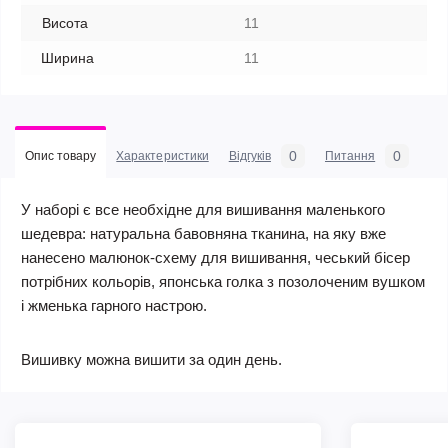
Висота
11
Ширина
11
0
0
Опис товару
Характеристики
Відгуків
Питання
У наборі є все необхідне для вишивання маленького
шедевра: натуральна бавовняна тканина, на яку вже
нанесено малюнок-схему для вишивання, чеський бісер
потрібних кольорів, японська голка з позолоченим вушком
і жменька гарного настрою.
Вишивку можна вишити за один день.