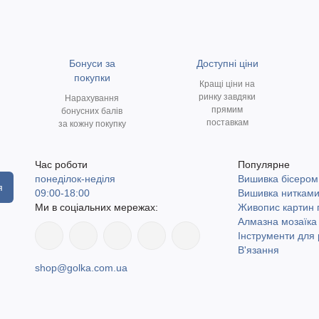
Бонуси за
Доступні ціни
покупки
Кращі ціни на
ринку завдяки
Нарахування
прямим
бонусних балів
поставкам
за кожну покупку
Час роботи
Популярне
понеділок-неділя
Вишивка бісером
я
09:00-18:00
Вишивка ниткам
Ми в соціальних мережах:
Живопис картин
Алмазна мозаїка
Інструменти для 
В'язання
shop@golka.com.ua