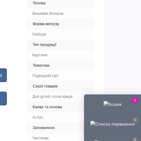
Техніка
Вишивка бісером
Форма випуску
Набори
Тип продукції
Картини
Тематика
а
Підводний світ
Серія товарів
Для дітей і початківців
0
Канва та основа
Атлас
0
Заповнення
Часткове
0