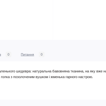
в
0
Питання
0
аленького шедевра: натуральна бавовняна тканина, на яку вже
а голка з позолоченим вушком і жменька гарного настрою.