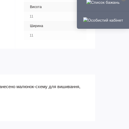
Висота
11
Ширина
11
 нанесено малюнок-схему для вишивання,