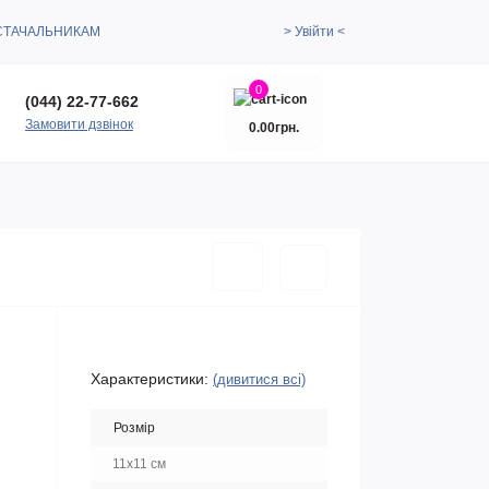
СТАЧАЛЬНИКАМ
> Увійти <
0
(044) 22-77-662
Замовити дзвінок
0.00грн.
Характеристики:
(дивитися всі)
Розмір
11х11 см