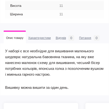
Висота
11
Ширина
11
0
0
Опис товару
Характеристики
Відгуків
Питання
У наборі є все необхідне для вишивання маленького
шедевра: натуральна бавовняна тканина, на яку вже
нанесено малюнок-схему для вишивання, чеський бісер
потрібних кольорів, японська голка з позолоченим вушком
і жменька гарного настрою.
Вишивку можна вишити за один день.