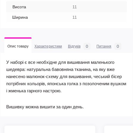
Висота
11
Ширина
11
0
0
Опис товару
Характеристики
Відгуків
Питання
У наборі є все необхідне для вишивання маленького
шедевра: натуральна бавовняна тканина, на яку вже
нанесено малюнок-схему для вишивання, чеський бісер
потрібних кольорів, японська голка з позолоченим вушком
і жменька гарного настрою.
Вишивку можна вишити за один день.