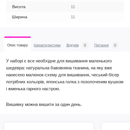
Висота
11
Ширина
11
0
0
Опис товару
Характеристики
Відгуків
Питання
У наборі є все необхідне для вишивання маленького
шедевра: натуральна бавовняна тканина, на яку вже
нанесено малюнок-схему для вишивання, чеський бісер
потрібних кольорів, японська голка з позолоченим вушком
і жменька гарного настрою.
Вишивку можна вишити за один день.