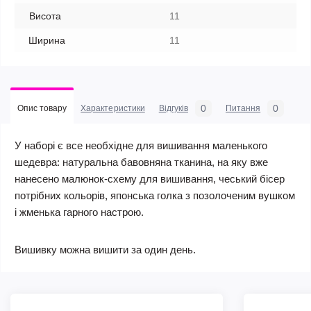
Висота
11
Ширина
11
0
0
Опис товару
Характеристики
Відгуків
Питання
У наборі є все необхідне для вишивання маленького
шедевра: натуральна бавовняна тканина, на яку вже
нанесено малюнок-схему для вишивання, чеський бісер
потрібних кольорів, японська голка з позолоченим вушком
і жменька гарного настрою.
Вишивку можна вишити за один день.