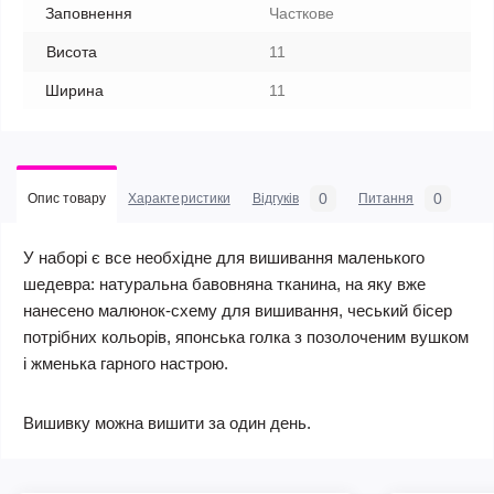
Заповнення
Часткове
Висота
11
Ширина
11
0
0
Опис товару
Характеристики
Відгуків
Питання
У наборі є все необхідне для вишивання маленького
шедевра: натуральна бавовняна тканина, на яку вже
нанесено малюнок-схему для вишивання, чеський бісер
потрібних кольорів, японська голка з позолоченим вушком
і жменька гарного настрою.
Вишивку можна вишити за один день.