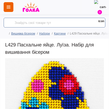
0
Вишивка бісером
Набори
Картини
L429 Пасхальне яйце. Луїза
L429 Пасхальне яйце. Луїза. Набір для
вишивання бісером