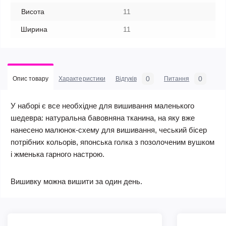
Висота
11
Ширина
11
0
0
Опис товару
Характеристики
Відгуків
Питання
У наборі є все необхідне для вишивання маленького
шедевра: натуральна бавовняна тканина, на яку вже
нанесено малюнок-схему для вишивання, чеський бісер
потрібних кольорів, японська голка з позолоченим вушком
і жменька гарного настрою.
Вишивку можна вишити за один день.