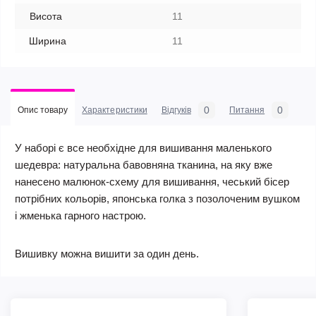
Висота
11
Ширина
11
0
0
Опис товару
Характеристики
Відгуків
Питання
У наборі є все необхідне для вишивання маленького
шедевра: натуральна бавовняна тканина, на яку вже
нанесено малюнок-схему для вишивання, чеський бісер
потрібних кольорів, японська голка з позолоченим вушком
і жменька гарного настрою.
Вишивку можна вишити за один день.