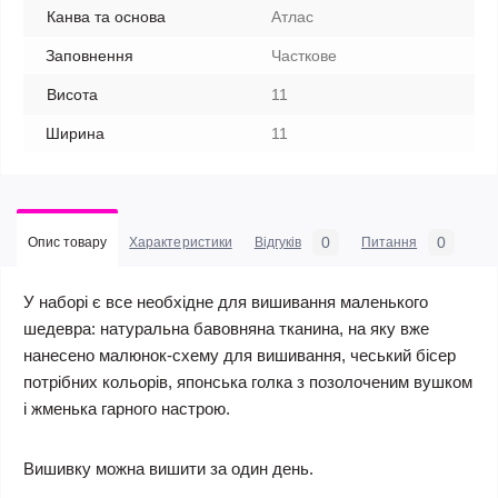
Канва та основа
Атлас
Заповнення
Часткове
Висота
11
Ширина
11
0
0
Опис товару
Характеристики
Відгуків
Питання
У наборі є все необхідне для вишивання маленького
шедевра: натуральна бавовняна тканина, на яку вже
нанесено малюнок-схему для вишивання, чеський бісер
потрібних кольорів, японська голка з позолоченим вушком
і жменька гарного настрою.
Вишивку можна вишити за один день.