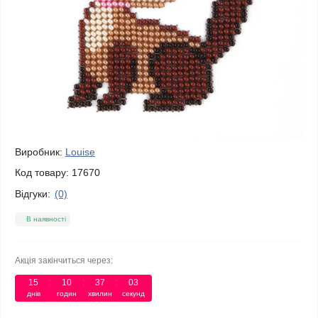
Виробник:
Louise
Код товару:
17670
Відгуки:
(0)
В наявності
Акція закінчиться через:
15
:
10
:
37
:
03
днів
годин
хвилин
секунд