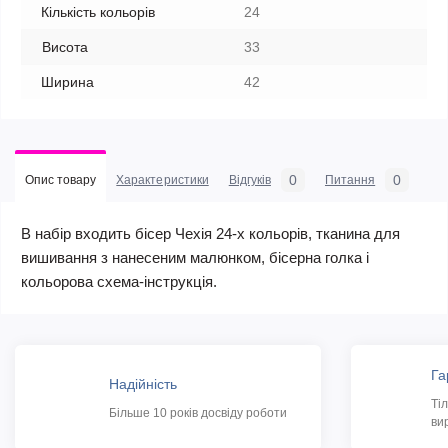
Кількість кольорів
24
Висота
33
Ширина
42
0
0
Опис товару
Характеристики
Відгуків
Питання
В набір входить бісер Чехія 24-х кольорів, тканина для
вишивання з нанесеним малюнком, бісерна голка і
кольорова схема-інструкція.
Га
Надійність
Ті
Більше 10 років досвіду роботи
ви