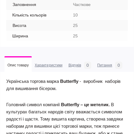
Заповнення
Часткове
Кількість кольорів
10
Висота
25
Ширина
25
0
0
Опис товару
Характеристики
Відгуків
Питання
Українська торгова марка
Butterfly
- виробник наборів
для вишивання бісером.
Головний символ компанії
Butterfly
–
це метелик
.
В
культурах багатьох народів світу вважається символом
радості і щастя. Тому вишита картина, створена завдяки
наборам для вишивки цієї торгової марки, теж принесе
частинку радості і прикрасить ваш будинок, або ж стане