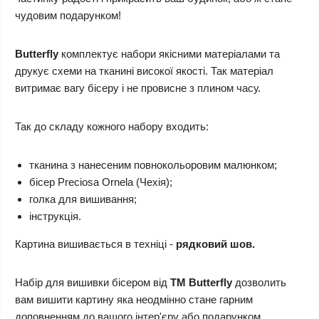
чудовим подарунком!
Butterfly
комплектує набори якісними матеріалами та
друкує схеми на тканині високої якості. Так матеріал
витримає вагу бісеру і не провисне з плином часу.
Так до складу кожного набору входить:
тканина з нанесеним повнокольоровим малюнком;
бісер Preciosa Ornela (Чехія);
голка для вишивання;
інструкція.
Картина вишивається в техніці -
рядковий шов.
Набір для вишивки бісером
від
ТМ Butterfly
дозволить
вам вишити картину яка неодмінно стане гарним
доповненням до вашого інтер'єру або подарунком