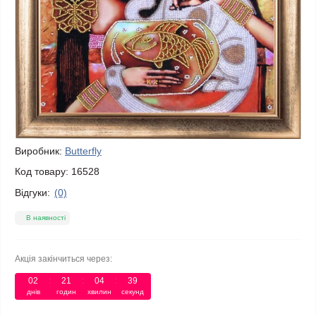
Виробник:
Butterfly
Код товару:
16528
Відгуки:
(0)
В наявності
Акція закінчиться через:
02
21
04
39
днів
годин
хвилин
секунд