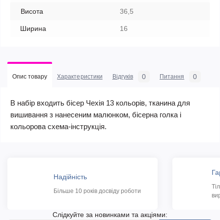
Висота
36,5
Ширина
16
0
0
Опис товару
Характеристики
Відгуків
Питання
В набір входить бісер Чехія 13 кольорів, тканина для
вишивання з нанесеним малюнком, бісерна голка і
кольорова схема-інструкція.
Га
Надійність
Ті
Більше 10 років досвіду роботи
ви
Слідкуйте за новинками та акціями: