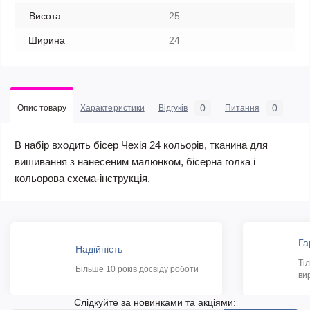
Висота
25
Ширина
24
0
0
Опис товару
Характеристики
Відгуків
Питання
В набір входить бісер Чехія 24 кольорів, тканина для
вишивання з нанесеним малюнком, бісерна голка і
кольорова схема-інструкція.
Га
Надійність
Ті
Більше 10 років досвіду роботи
ви
Слідкуйте за новинками та акціями: